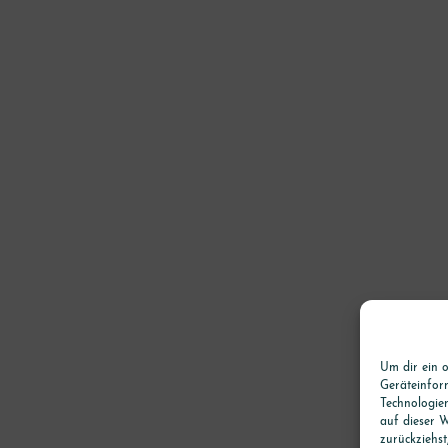
Um dir ein o
Geräteinfor
Technologie
auf dieser W
zurückziehs