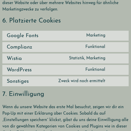
dieser Website oder über mehrere Websites hinweg für ähnliche
Marketingzwecke zu verfolgen.
6. Platzierte Cookies
Google Fonts
Marketing
Consent
to
Complianz
Funktional
Consent
service
to
google-
Wistia
Statistik, Marketing
Consent
service
fonts
to
complianz
WordPress
Funktional
Consent
service
to
wistia
Sonstiges
Zweck wird noch ermittelt
Consent
service
to
wordpress
7. Einwilligung
service
sonstiges
Wenn du unsere Website das erste Mal besuchst, zeigen wir dir ein
Pop-Up mit einer Erklärung über Cookies. Sobald du auf
„Einstellungen speichern“ klickst, gibst du uns deine Einwilligung alle
von dir gewählten Kategorien von Cookies und Plugins wie in dieser